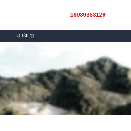
18939883129
联系我们