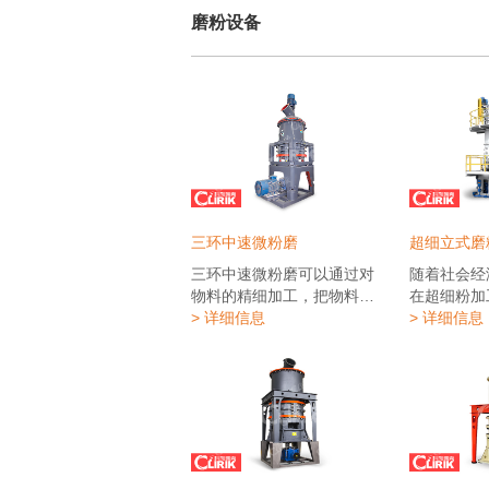
磨粉设备
三环中速微粉磨
超细立式磨
三环中速微粉磨可以通过对
随着社会经
物料的精细加工，把物料粉
在超细粉加
磨至3000目以上的超细粒
> 详细信息
来越多的超
> 详细信息
度，是市场加工超细粉的常
传统的超细
用设备。三环中速微粉磨是
遍产能低的
一种细粉及超细粉的加工设
足市场需求
备， 应用多项国家新磨机技
约了现代超
术，设计新颖、结构合理、
发展，针对
占地面积小、电耗低、运行
上海科利瑞
寿命长、且易损件造价低、
机生产经验