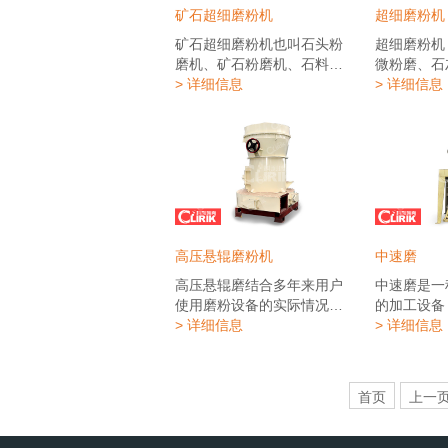
性价比高等特点。其各项技
国超细立磨
矿石超细磨粉机
超细磨粉机
术性能达到了国际水平 ，此
出一款集磨
微粉磨主要适用于中、低硬
送、二次选
矿石超细磨粉机也叫石头粉
超细磨粉机
度，莫氏硬度低于6级的非易
一体的新型
磨机、矿石粉磨机、石料粉
微粉磨、石
燃易爆的各种脆性物料，如
CLUM系
磨机、石粉磨粉机、石粉加
> 详细信息
酸钙微粉磨
> 详细信息
方解石、白垩、碳酸钙、高
机，产品细度
工设备，俗称超细磨粉机，
机、重晶石
岭土、膨润土、滑石、云
3000目
是粉磨生产线的核心产品，
微粉磨机、
母、菱镁矿、伊利石、叶腊
产能低的瓶
主要适用于冶金、建材、化
机、长石微
石、蛭石、海泡石、凹凸棒
砺，科利瑞
工、矿山等矿产品物料的粉
粉磨机）主
石、累托石、硅藻土、重晶
球已建成3
磨加工、可粉磨石英、长
低硬度，莫
石、石膏、明矾石、石墨、
线。
石、方解石、滑石、重晶
易燃易爆的
萤石、磷矿石、钾矿石、浮
石、萤石、稀土、大理石、
粉加工，如
石等。 可以作为脱硫磨粉机
CLUM系
陶瓷、铝钒土、锰矿、铁
石灰石、炭
高压悬辊磨粉机
中速磨
和磨粉机。目前三环中速微
机，可广泛
矿、铜矿、磷矿石、氧化铁
润土、滑石
粉磨的细粉成品粒度在325-
金、非金属
红、锆英砂、矿渣、水渣、
矿、伊利石
高压悬辊磨结合多年来用户
中速磨是一
3000目之间任意调节，产量
在白色非金
水泥熟料、活性炭、花岗
石、海泡石
使用磨粉设备的实际情况，
的加工设备
可达0.5-12吨每小时。
加工领域，
岩、石榴子石、氧化铁黄、
托石、硅藻
针对磨粉行业发展的需要，
> 详细信息
磨机技术，
> 详细信息
可为造纸、
豆饼、化肥、复合肥、粉煤
膏、明矾石
自行**的新型产品，从而开创
合理、占地
胶、PVC
灰、烟煤、焦煤、褐煤、菱
磷矿石、钾
了国际工业磨粉**、低能耗的
低、运行寿
高品质的填
美砂、氧化铬绿、金矿、红
多种物料，
新纪元。高压悬辊磨广泛的
造价低、性
首页
上一
广泛应用于
泥、粘土、高岭土、焦炭、
325-30
应用于冶金、建材、化工、
其各项技术
石、石灰石
煤矸石、瓷土、蓝晶石、氟
产量可达0.
矿山、高速公路建设、水利
水平 ，此
石、滑石、
石、膨润土、麦饭石流纹
水电等行业，主要适用于加
中、低硬度