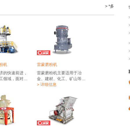
> *多
粉机
雷蒙磨粉机
济的快速前进，
雷蒙磨粉机主要适用于冶
工领域，面对越
金、建材、化工、矿山等矿
细粉应用要求，
产品物料的粉磨加工、可粉
> 详细信息
粉加工设备因普
磨石英、长石、方解石、滑
特点，已很难满
石、重晶石、萤石、稀土、
。低产能严重制
大理石、陶瓷、铝钒土、锰
细粉加工企业的
矿、铁矿、铜矿、磷矿石、
目前市场需求，
氧化铁红、锆英砂、矿渣、
克结合多年磨粉
水渣、水泥熟料、活性炭、
，引进台湾和德
花岗岩、石榴子石、氧化铁