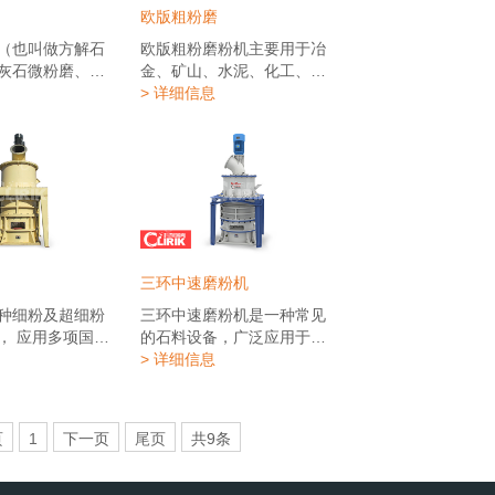
技术，设计开发
黄、豆饼、化肥、复合肥、
欧版粗粉磨
粉、分级、输
粉煤灰、烟煤、焦煤、褐
粉、成品包装于
煤、菱美砂、氧化铬绿、金
（也叫做方解石
欧版粗粉磨粉机主要用于冶
超细粉磨设备—
矿、红泥、粘土、高岭土、
灰石微粉磨、碳
金、矿山、水泥、化工、耐
列超细立式磨粉
焦炭、煤矸石、瓷土、蓝晶
机、滑石微粉磨
火材料及陶瓷等工业部门，
> 详细信息
可达到400-
石、氟石、膨润土、麦饭石
微粉磨机、石膏
在高速公路建设、水利工
，突破了超细粉加工
流纹岩、叶腊石、页岩、紫
大理石微粉磨
程、建筑碎石、机制砂加工
颈，经过5年磨
砂石、绿浑岩、迭岩石、玄
粉磨机、萤石微
等域广泛应用，非常适合破
克超细立磨在全
武石、石膏、石墨、碳化
要适用于对中、
碎各种软、中硬矿石进行粗
0条超细粉生产
硅、保温、材料等莫氏硬度
氏硬度≤6级的非
碎、中碎、细碎作业。欧版
在6级以下、湿度在6%的各
脆性物料的超细
粗粉磨粉机是在直通磨结合
种非易燃易爆矿产物料的加
方解石、白垩、
客户生产的需要，在传统磨
列超细立式磨粉
工，成品细度80-600目，产
黑、高岭土、膨
粉机的基础上，设计出的欧
三环中速磨粉机
应用于化工、冶
量1.5-40t/h。
、云母、菱镁
版粗粉磨粉机解决了用户对
矿等行业，尤其
、叶腊石、蛭
成品细度3毫米以下混合料的
种细粉及超细粉
三环中速磨粉机是一种常见
属矿的超细粉磨
、凹凸棒石、累
一种需求。欧版粗粉磨粉机
， 应用多项国家
的石料设备，广泛应用于冶
有着出色表现，
土、重晶石、石
是磨粉设备**集多年来在磨粉
设计新颖、结构
金、建材、化工、矿山等域
> 详细信息
涂料、塑料、橡
、石墨、萤石、
行业的**经验，收集国内外客
面积小、电耗
内矿产品物料的粉磨加工。
、油墨等行业提供
矿石、浮石等100
户的建议和要求，替代了雷
命长、且易损件
加工细度在325目-3000目之
料和添加剂。可
细粉成品粒度在
蒙磨、粉碎机、球磨机等传
价比高等特点。
间可以自由调节，现已成为
页
1
下一页
尾页
共9条
方解石、大理
00目之间任意调节，
统磨粉设备只能加工细粉式
性能达到了国际
重要的物料超细粉加工设备
、白云石、重晶
4-45吨每小时。
颗粒料的一种新型高科技系
微粉磨主要适用于
及其他原材料深加工机器，
高岭土、白云
列产品，来满足细沙加工客
，莫氏硬度低于6
对现代高新技术产业的发展